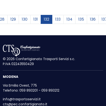
cedente
128
129
130
131
132
133
134
135
136
13
© 2026 Confartigianato Trasporti Servizi s.c.
P.IVA 02243550429
MODENA
Via Emilia Ovest, 775
Telefono: 059 893201 - 059 893212
info@trasportoservizi.it
cts@pec.confartigianato.it