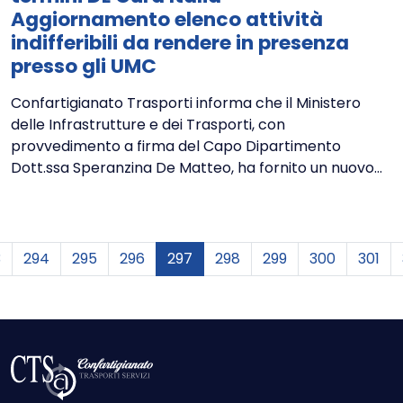
Aggiornamento elenco attività
indifferibili da rendere in presenza
presso gli UMC
Confartigianato Trasporti informa che il Ministero
delle Infrastrutture e dei Trasporti, con
provvedimento a firma del Capo Dipartimento
Dott.ssa Speranzina De Matteo, ha fornito un nuovo...
ente
3
294
295
296
297
298
299
300
301