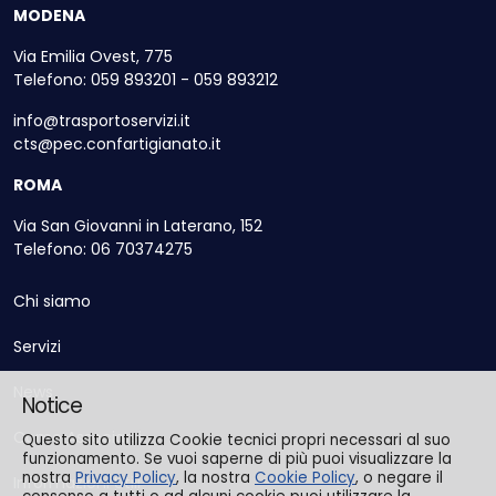
MODENA
Via Emilia Ovest, 775
Telefono: 059 893201 - 059 893212
info@trasportoservizi.it
cts@pec.confartigianato.it
ROMA
Via San Giovanni in Laterano, 152
Telefono: 06 70374275
Chi siamo
Servizi
News
Notice
Come Associarsi
Questo sito utilizza Cookie tecnici propri necessari al suo
funzionamento. Se vuoi saperne di più puoi visualizzare la
nostra
Privacy Policy
, la nostra
Cookie Policy
, o negare il
Informazioni Utili