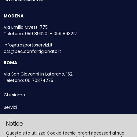
MODENA
Via Emilia Ovest, 775
Telefono: 059 893201 - 059 893212
info@trasportoservizi.it
cts@pec.confartigianato.it
ROMA
Via San Giovanni in Laterano, 152
Telefono: 06 70374275
Chi siamo
Servizi
News
Notice
Come Associarsi
Questo sito utilizza Cookie tecnici propri necessari al suo