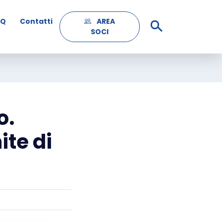
AQ
Contatti
AREA
SOCI
o.
ite di