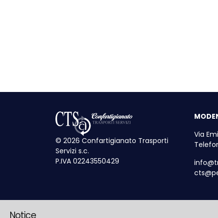
MODE
Via Emi
© 2026 Confartigianato Trasporti
Telefo
Servizi s.c.
P.IVA 02243550429
info@tr
cts@pe
Notice