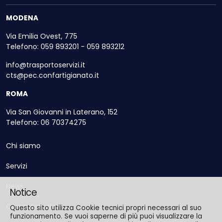
MODENA
Via Emilia Ovest, 775
Telefono: 059 893201 - 059 893212
info@trasportoservizi.it
cts@pec.confartigianato.it
ROMA
Via San Giovanni in Laterano, 152
Telefono: 06 70374275
Chi siamo
Servizi
News
Notice
Come Associarsi
Questo sito utilizza Cookie tecnici propri necessari al suo
funzionamento. Se vuoi saperne di più puoi visualizzare la