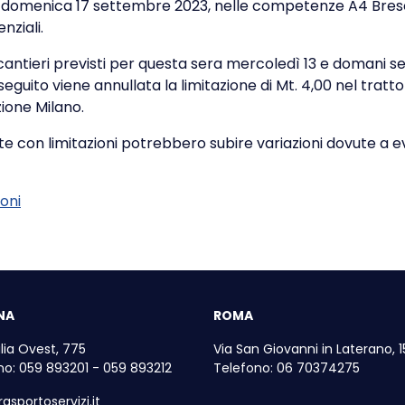
 domenica 17 settembre 2023, nelle competenze A4 Bres
nziali.
cantieri previsti per questa sera mercoledì 13 e domani s
i seguito viene annullata la limitazione di Mt. 4,00 nel tratt
zione Milano.
te con limitazioni potrebbero subire variazioni dovute a 
ioni
NA
ROMA
lia Ovest, 775
Via San Giovanni in Laterano, 1
no: 059 893201 - 059 893212
Telefono: 06 70374275
asportoservizi.it