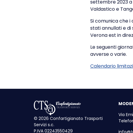
settembre 2023 a
Valdastico e Tange
Si comunica che i 
stati annullati e d
Verona est in dire
Le seguenti giorna
avverse o varie.
Calendario limitaz
MODE
Via Emi
© 2026 Confartigianato Trasporti
Telefo
Servizi s.c.
P.IVA 02243550429
info@tr