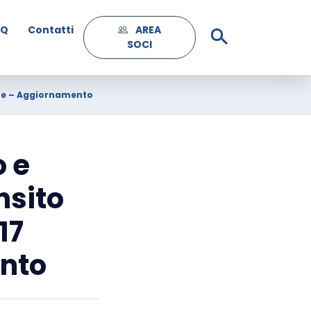
AQ
Contatti
AREA
SOCI
mbre – Aggiornamento
o e
nsito
17
nto