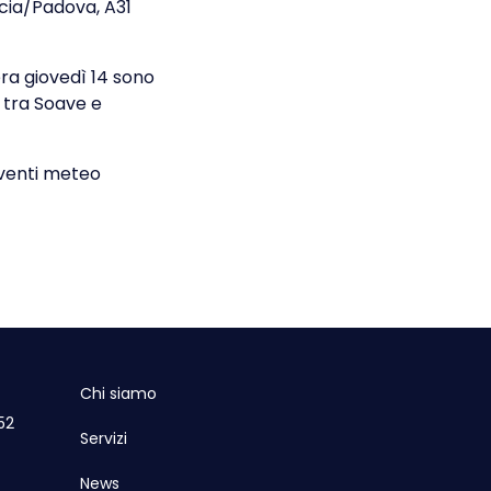
cia/Padova, A31
era giovedì 14 sono
o tra Soave e
eventi meteo
Chi siamo
52
Servizi
News