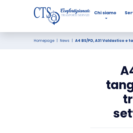
Chi siamo
Ser
Homepage
News
A4 BS/PD, A31 Valdastico e t
A4
tang
t
se