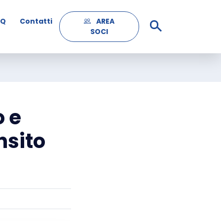
AQ
Contatti
AREA
SOCI
o e
nsito