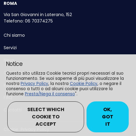
ROMA
Via San Giovanni in Laterano, 152
Telefono: 06 70374275
Chi siamo
Servizi
News
Notice
Come Associarsi
Questo sito utilizza Cookie tecnici propri necessari al suo
funzionamento. Se vuoi saperne di più puoi visualizzare la
nostra
Privacy Policy
, la nostra
Cookie Policy
, o negare il
Informazioni Utili
consenso a tutti o ad alcuni cookie puoi utilizzare la
funzione
Presta/Nega il consenso
".
FAQ
SELECT WHICH
OK,
Contatti
COOKIE TO
GOT
ACCEPT
IT
Cookie
Privacy Policy