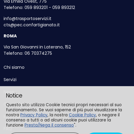
Via Emilia Ovest, 775
Telefono: 059 893201 - 059 893212
info@trasportoservizi.it
cts@pec.confartigianato.it
ROMA
Via San Giovanni in Laterano, 152
Telefono: 06 70374275
Chi siamo
Servizi
News
Notice
Come Associarsi
Questo sito utilizza Cookie tecnici propri necessari al suo
funzionamento. Se vuoi saperne di più puoi visualizzare la
nostra
Privacy Policy
, la nostra
Cookie Policy
, o negare il
Informazioni Utili
consenso a tutti o ad alcuni cookie puoi utilizzare la
funzione
Presta/Nega il consenso
".
FAQ