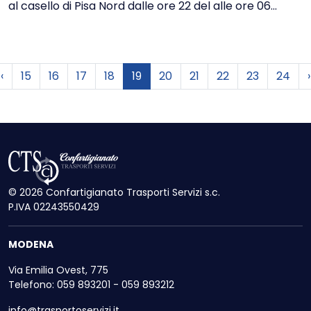
al casello di Pisa Nord dalle ore 22 del alle ore 06...
Precedente
‹
15
16
17
18
19
20
21
22
23
24
›
© 2026 Confartigianato Trasporti Servizi s.c.
P.IVA 02243550429
MODENA
Via Emilia Ovest, 775
Telefono: 059 893201 - 059 893212
info@trasportoservizi.it