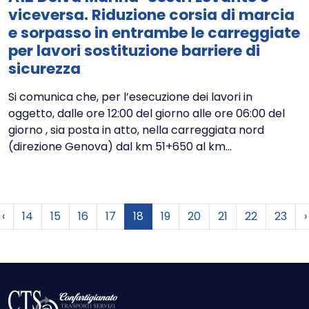
viceversa. Riduzione corsia di marcia
e sorpasso in entrambe le carreggiate
per lavori sostituzione barriere di
sicurezza
Si comunica che, per l’esecuzione dei lavori in
oggetto, dalle ore 12:00 del giorno alle ore 06:00 del
giorno , sia posta in atto, nella carreggiata nord
(direzione Genova) dal km 51+650 al km...
Precedente
‹
14
15
16
17
18
19
20
21
22
23
›